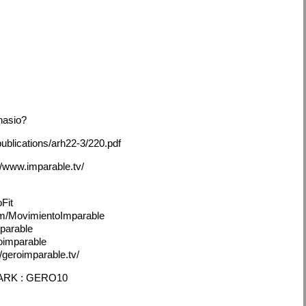
nasio?
ublications/arh22-3/220.pdf
://www.imparable.tv/
Fit
/MovimientoImparable
parable
oimparable
eroimparable.tv/
RK : GERO10